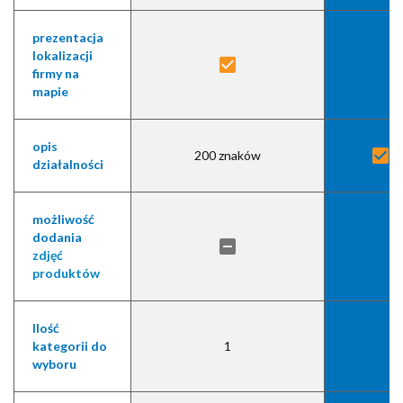
prezentacja
lokalizacji
firmy na
mapie
opis
b
200 znaków
działalności
możliwość
dodania
zdjęć
produktów
Ilość
kategorii do
1
wyboru