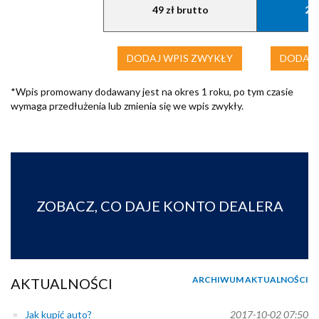
49 zł brutto
249
DODAJ WPIS ZWYKŁY
DODAJ 
*Wpis promowany dodawany jest na okres 1 roku, po tym czasie
wymaga przedłużenia lub zmienia się we wpis zwykły.
ZOBACZ, CO DAJE KONTO DEALERA
ARCHIWUM AKTUALNOŚCI
AKTUALNOŚCI
Jak kupić auto?
2017-10-02 07:50